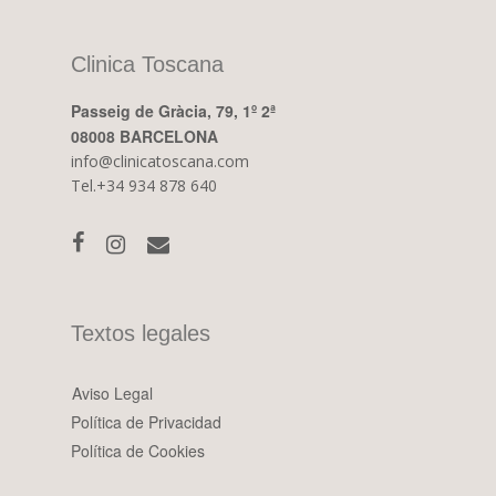
Inicio
Clinica Toscana
Tratamientos
Passeig de Gràcia, 79, 1º 2ª
Equipo
Medicina Estética Facia
08008 BARCELONA
La Clínica
Medicina Estética Corp
info@clinicatoscana.com
Tel.+34 934 878 640
Cirugía Estética
Blog
Medicina Capilar
Financiación
Nutrición y Micronutrici
Pide tu cita
Ginecología y Obstetric
Textos legales
Aviso Legal
Política de Privacidad
Política de Cookies