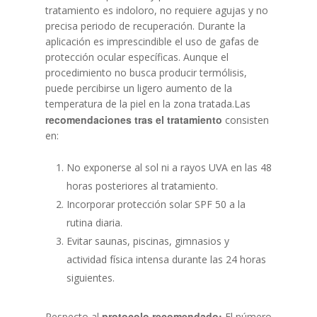
tratamiento es indoloro, no requiere agujas y no
precisa periodo de recuperación. Durante la
aplicación es imprescindible el uso de gafas de
protección ocular específicas. Aunque el
procedimiento no busca producir termólisis,
puede percibirse un ligero aumento de la
temperatura de la piel en la zona tratada.Las
recomendaciones tras el tratamiento
consisten
en:
No exponerse al sol ni a rayos UVA en las 48
horas posteriores al tratamiento.
Tel.934 878 640
Incorporar protección solar SPF 50 a la
rutina diaria.
Evitar saunas, piscinas, gimnasios y
Inicio
actividad física intensa durante las 24 horas
Tratamientos
siguientes.
Equipo
Medicina Estética Facia
protocolo recomendado:
Respecto al
El número