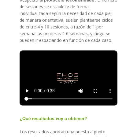
de sesiones se establece de forma
La Clínica
Medicina Estética Corp
individualizada según la necesidad de cada piel;
Cirugía Estética
Blog
de manera orientativa, suelen plantearse ciclos
de entre 4 y 10 sesiones, a razón de 1 por
Medicina Capilar
Financiación
semana las primeras 4-6 semanas, y luego se
pueden ir espaciando en función de cada caso.
Nutrición y Micronutrici
Pide tu cita
Ginecología y Obstetric
¿Qué resultados voy a obtener?
Los resultados aportan una puesta a punto