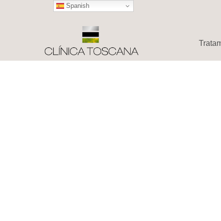
Spanish
Trata
Hit enter to search or ESC to close