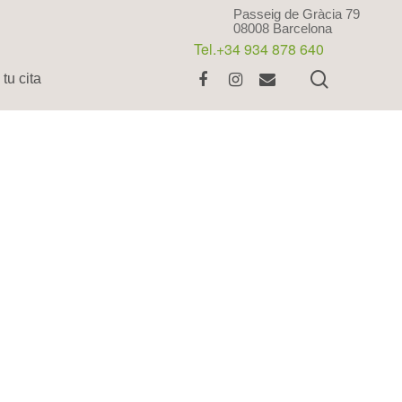
Passeig de Gràcia 79
08008 Barcelona
Tel.+34 934 878 640
tu cita