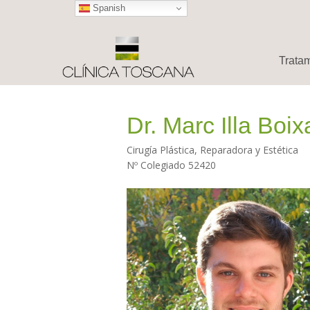
Spanish
Trata
Dr. Marc Illa Boi
Cirugía Plástica, Reparadora y Estética
Nº Colegiado 52420
Hit enter to search or ESC to close