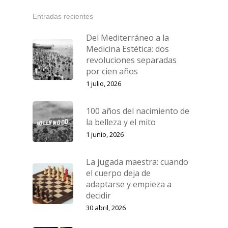
Cirugía Estética
Blog
Entradas recientes
Medicina Capilar
Financiación
Del Mediterráneo a la
Medicina Estética: dos
Nutrición y Micronutrici
Pide tu cita
revoluciones separadas
por cien años
Ginecología y Obstetric
1 julio, 2026
100 años del nacimiento de
la belleza y el mito
1 junio, 2026
La jugada maestra: cuando
el cuerpo deja de
adaptarse y empieza a
decidir
30 abril, 2026