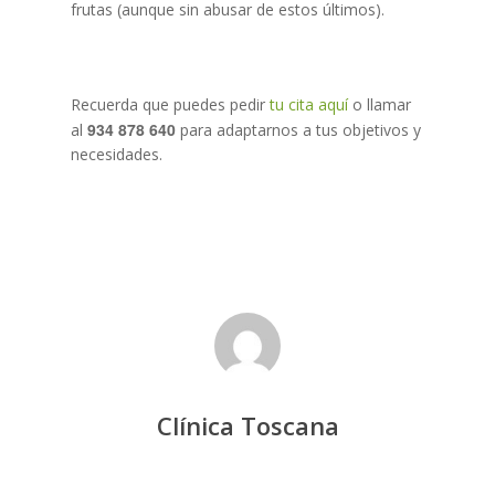
frutas (aunque sin abusar de estos últimos).
Recuerda que puedes pedir
tu cita aquí
o llamar
934 878 640
al
para adaptarnos a tus objetivos y
necesidades.
Tel.934 878 640
Inicio
Tratamientos
Clínica Toscana
Equipo
Medicina Estética Facia
La Clínica
Medicina Estética Corp