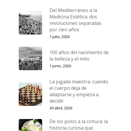
Tratamientos
Del Mediterráneo a la
Medicina Estética: dos
Equipo
Medicina Estética Facia
revoluciones separadas
por cien años
La Clínica
Medicina Estética Corp
1 julio, 2026
Cirugía Estética
Blog
100 años del nacimiento de
Medicina Capilar
Financiación
la belleza y el mito
Nutrición y Micronutrici
Pide tu cita
1 junio, 2026
Ginecología y Obstetric
La jugada maestra: cuando
el cuerpo deja de
adaptarse y empieza a
decidir
30 abril, 2026
De los polos a la cintura: la
historia curiosa que