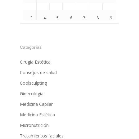
3
4
5
6
7
8
9
10
11
12
13
14
15
16
Categorías
Cirugía Estética
Consejos de salud
17
18
19
20
21
22
23
Coolsculpting
Ginecología
Medicina Capilar
24
25
26
27
28
29
30
Medicina Estética
Micronutrición
31
1
2
3
4
5
6
Tratamientos faciales