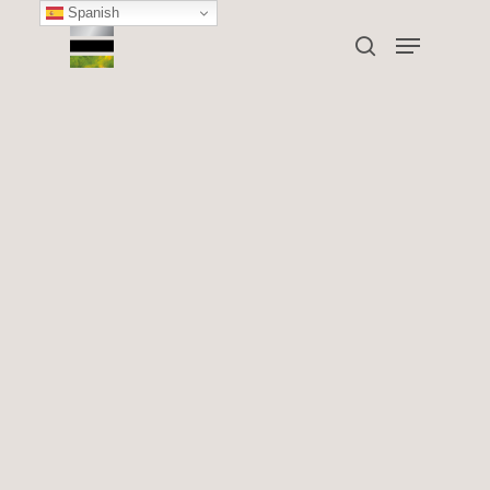
Spanish
Category
Ginecología
Hit enter to search or ESC to close