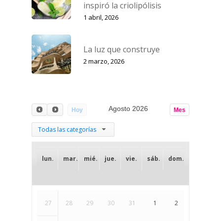
inspiró la criolipólisis
1 abril, 2026
La luz que construye
2 marzo, 2026
Agosto 2026
Hoy
Mes
Todas las categorías
lun.
mar.
mié.
jue.
vie.
sáb.
dom.
27
28
29
30
31
1
2