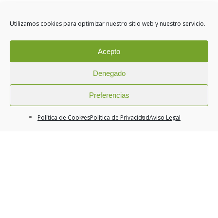
Trucos de belleza
Utilizamos cookies para optimizar nuestro sitio web y nuestro servicio.
Acepto
Denegado
Preferencias
Clinica Toscana
Política de Cookies
Política de Privacidad
Aviso Legal
Passeig de Gràcia, 79, 1º 2ª
08008 BARCELONA
info@clinicatoscana.com
Tel.+34 934 878 640