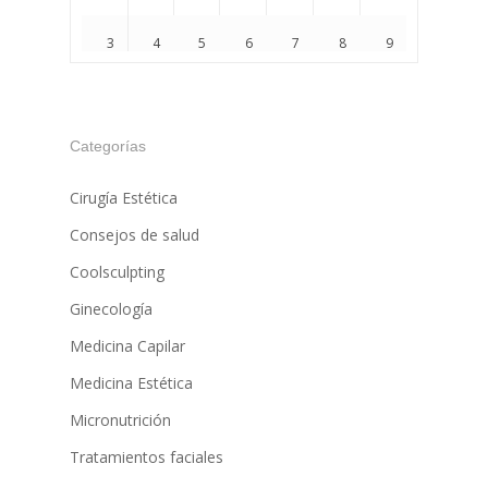
3
4
5
6
7
8
9
10
11
12
13
14
15
16
Categorías
Cirugía Estética
Consejos de salud
17
18
19
20
21
22
23
Coolsculpting
Ginecología
Medicina Capilar
24
25
26
27
28
29
30
Medicina Estética
Micronutrición
31
1
2
3
4
5
6
Tratamientos faciales