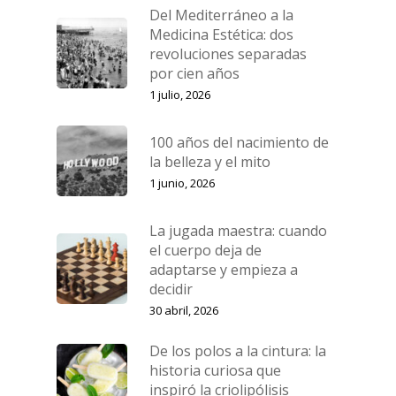
Del Mediterráneo a la
Medicina Estética: dos
revoluciones separadas
Inicio
por cien años
Tratamientos
1 julio, 2026
Equipo
Medicina Estética Facia
100 años del nacimiento de
la belleza y el mito
La Clínica
Medicina Estética Corp
1 junio, 2026
Cirugía Estética
Blog
La jugada maestra: cuando
Medicina Capilar
Financiación
el cuerpo deja de
Nutrición y Micronutrici
adaptarse y empieza a
Pide tu cita
decidir
Ginecología y Obstetric
30 abril, 2026
De los polos a la cintura: la
historia curiosa que
inspiró la criolipólisis