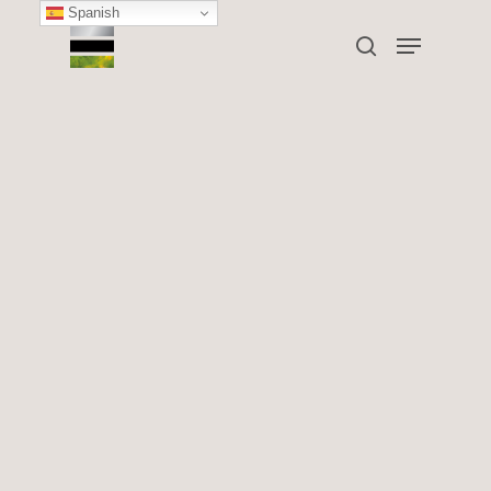
Spanish
Consejos de salud
Otoño, la mejor época del año
para empezar o retomar tu
tratamiento de depilación
láser.
By
Clínica Toscana
27 octubre, 2020
No Comments