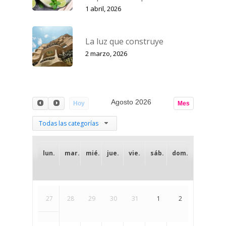
1 abril, 2026
La luz que construye
2 marzo, 2026
Agosto 2026
Hoy
Mes
Todas las categorías
lun.
mar.
mié.
jue.
vie.
sáb.
dom.
27
28
29
30
31
1
2