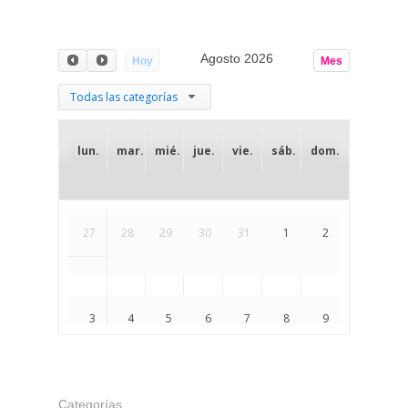
Nutrición y Micronutrici
Pide tu cita
Ginecología y Obstetric
Agosto 2026
Hoy
Mes
Todas las categorías
lun.
mar.
mié.
jue.
vie.
sáb.
dom.
27
28
29
30
31
1
2
3
4
5
6
7
8
9
10
11
12
13
14
15
16
Categorías