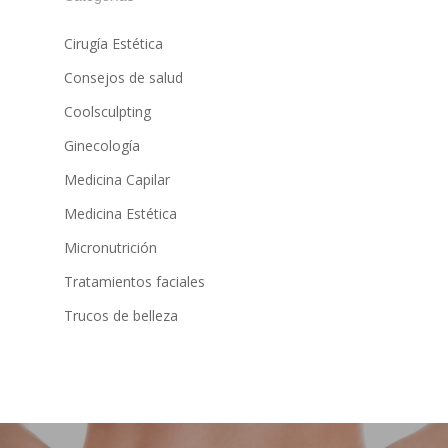
Cirugía Estética
Consejos de salud
17
18
19
20
21
22
23
Coolsculpting
Ginecología
Medicina Capilar
24
25
26
27
28
29
30
Medicina Estética
Micronutrición
31
1
2
3
4
5
6
Tratamientos faciales
Trucos de belleza