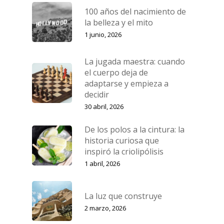
100 años del nacimiento de
la belleza y el mito
1 junio, 2026
La jugada maestra: cuando
el cuerpo deja de
Tel.934 878 640
adaptarse y empieza a
decidir
30 abril, 2026
Inicio
De los polos a la cintura: la
Tratamientos
historia curiosa que
Equipo
Medicina Estética Facia
inspiró la criolipólisis
1 abril, 2026
La Clínica
Medicina Estética Corp
Cirugía Estética
Blog
La luz que construye
Medicina Capilar
2 marzo, 2026
Financiación