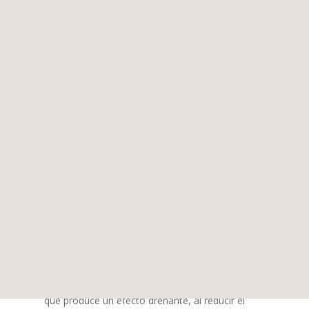
retención de líquidos y reafirmar y reestructurar
la piel del cuerpo.
Podemos hablar de varios tipos de procesos
basados en los resultados que vamos a obtener:
Mesoterapia con efecto reductor
La
, que
favorece la eliminación de toxinas acumuladas y
que produce un efecto drenante, al reducir el