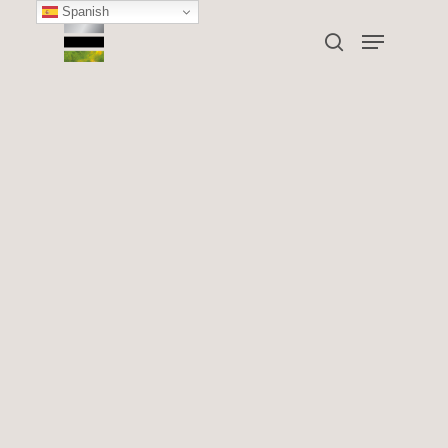
Spanish
Medicina Estética
Trucos de belleza
Más Mesoterapia, esta vez
anticelulítica.
By
Clínica Toscana
21 diciembre, 2018
No Comments