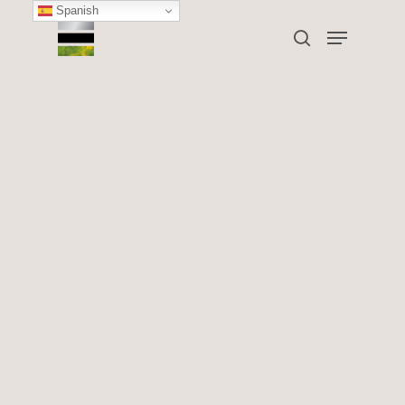
Spanish
Tag
clinica toscana archivos -
Clínica Toscana
Hit enter to search or ESC to close