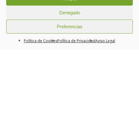
2 marzo, 2026
Denegado
Preferencias
Agosto 2026
Hoy
Mes
Política de Cookies
Política de Privacidad
Aviso Legal
Todas las categorías
lun.
mar.
mié.
jue.
vie.
sáb.
dom.
27
28
29
30
31
1
2
3
4
5
6
7
8
9