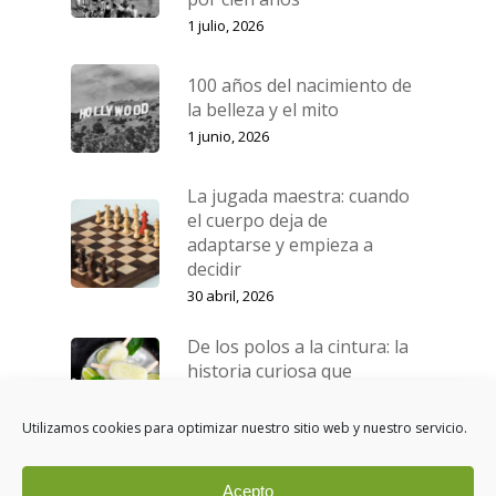
1 julio, 2026
100 años del nacimiento de
la belleza y el mito
1 junio, 2026
La jugada maestra: cuando
el cuerpo deja de
adaptarse y empieza a
decidir
30 abril, 2026
De los polos a la cintura: la
historia curiosa que
inspiró la criolipólisis
1 abril, 2026
Utilizamos cookies para optimizar nuestro sitio web y nuestro servicio.
Acepto
La luz que construye