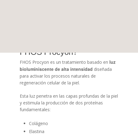
En Clínica Toscana incorporamos esta tecnología
Meri Niubó
innovadora de la mano de
,
responsable del área de Estética no Médica,
quien lidera este tratamiento con un enfoque
profesional y personalizado.
¿Qué es la tecnología
FHOS Procyon?
luz
FHOS Procyon es un tratamiento basado en
bioluminiscente de alta intensidad
diseñada
para activar los procesos naturales de
regeneración celular de la piel.
Esta luz penetra en las capas profundas de la piel
y estimula la producción de dos proteínas
fundamentales:
Colágeno
Elastina