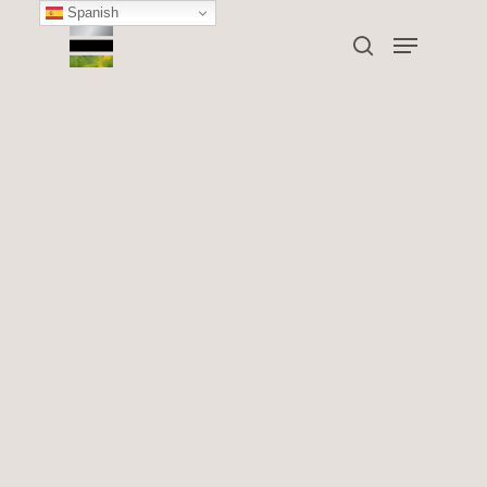
Spanish
Reafirmar la piel sin
cirugía: la revolución
lumínica con FHOS
Procyon
Clínica Toscana
En
creemos que la belleza no
consiste en transformar quién eres, sino en
potenciar tu armonía natural mediante
tecnología médica avanzada y tratamientos