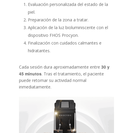
Evaluación personalizada del estado de la
piel.
Preparación de la zona a tratar.
Tel.934 878 640
Aplicación de la luz bioluminiscente con el
dispositivo FHOS Procyon.
Inicio
Finalización con cuidados calmantes e
hidratantes.
Tratamientos
Equipo
30 y
Medicina Estética Facia
Cada sesión dura aproximadamente entre
45 minutos
. Tras el tratamiento, el paciente
La Clínica
Medicina Estética Corp
puede retomar su actividad normal
inmediatamente.
Cirugía Estética
Blog
Medicina Capilar
Financiación
Nutrición y Micronutrici
Pide tu cita
Ginecología y Obstetric